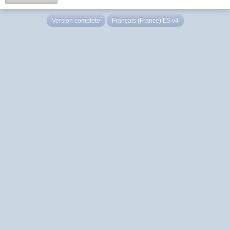
Version complète
Français (France) LS v4