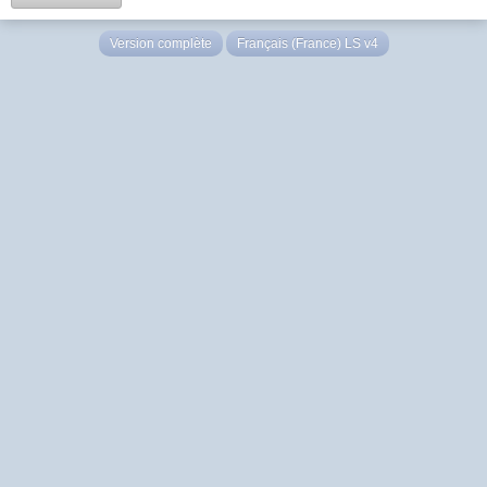
Version complète
Français (France) LS v4