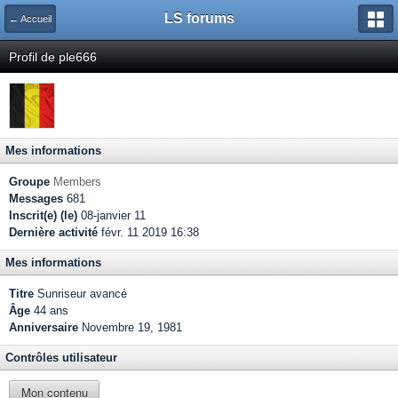
LS forums
← Accueil
Profil de ple666
Mes informations
Groupe
Members
Messages
681
Inscrit(e) (le)
08-janvier 11
Dernière activité
févr. 11 2019 16:38
Mes informations
Titre
Sunriseur avancé
Âge
44 ans
Anniversaire
Novembre 19, 1981
Contrôles utilisateur
Mon contenu