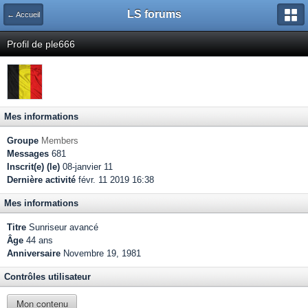
LS forums
← Accueil
Profil de ple666
Mes informations
Groupe
Members
Messages
681
Inscrit(e) (le)
08-janvier 11
Dernière activité
févr. 11 2019 16:38
Mes informations
Titre
Sunriseur avancé
Âge
44 ans
Anniversaire
Novembre 19, 1981
Contrôles utilisateur
Mon contenu