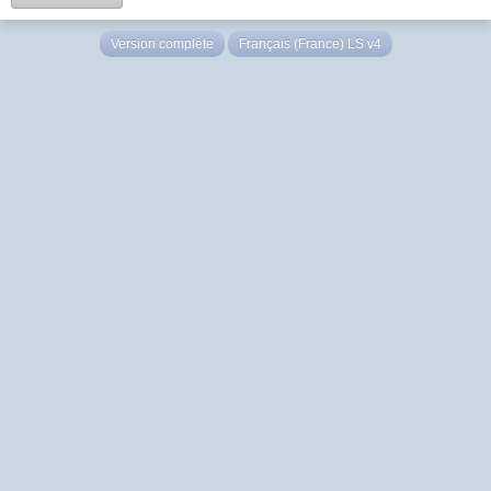
Version complète
Français (France) LS v4