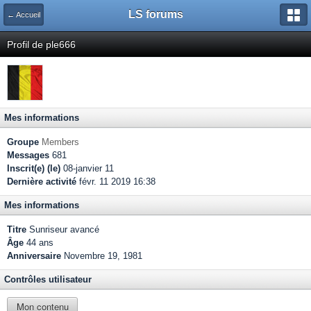
LS forums
← Accueil
Profil de ple666
Mes informations
Groupe
Members
Messages
681
Inscrit(e) (le)
08-janvier 11
Dernière activité
févr. 11 2019 16:38
Mes informations
Titre
Sunriseur avancé
Âge
44 ans
Anniversaire
Novembre 19, 1981
Contrôles utilisateur
Mon contenu