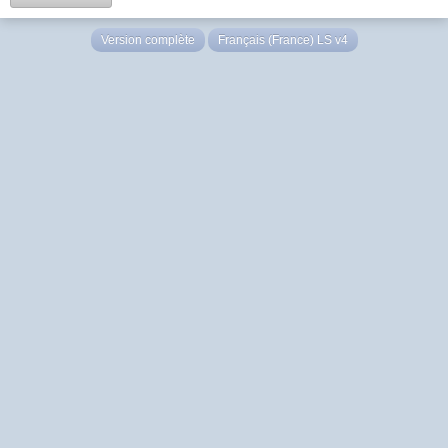
Version complète
Français (France) LS v4