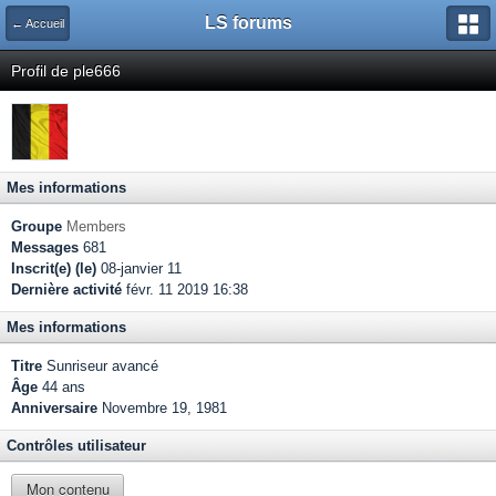
LS forums
← Accueil
Profil de ple666
Mes informations
Groupe
Members
Messages
681
Inscrit(e) (le)
08-janvier 11
Dernière activité
févr. 11 2019 16:38
Mes informations
Titre
Sunriseur avancé
Âge
44 ans
Anniversaire
Novembre 19, 1981
Contrôles utilisateur
Mon contenu