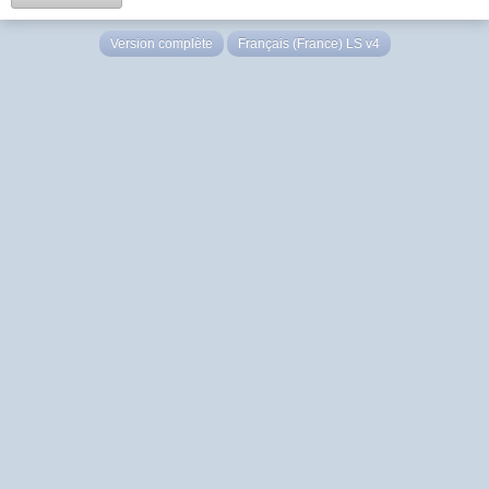
Version complète
Français (France) LS v4