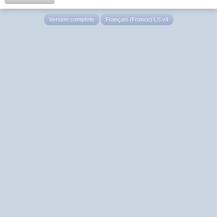
Version complète
Français (France) LS v4