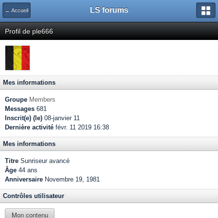
LS forums
← Accueil
Profil de ple666
Mes informations
Groupe
Members
Messages
681
Inscrit(e) (le)
08-janvier 11
Dernière activité
févr. 11 2019 16:38
Mes informations
Titre
Sunriseur avancé
Âge
44 ans
Anniversaire
Novembre 19, 1981
Contrôles utilisateur
Mon contenu