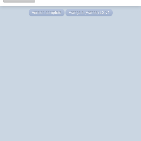
Version complète
Français (France) LS v4