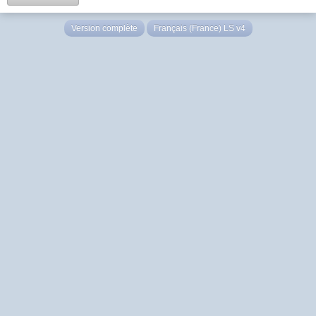
Version complète
Français (France) LS v4