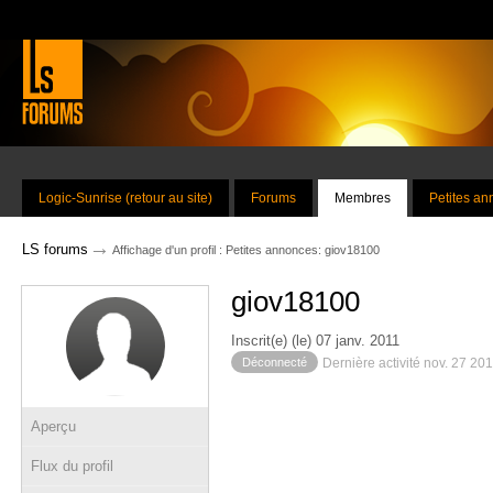
Logic-Sunrise (retour au site)
Forums
Membres
Petites a
→
LS forums
Affichage d'un profil : Petites annonces: giov18100
giov18100
Inscrit(e) (le) 07 janv. 2011
Déconnecté
Dernière activité nov. 27 20
Aperçu
Flux du profil