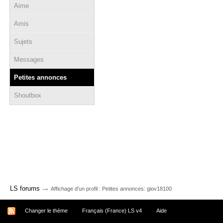
Aime
Amis
Sujets
Messages
Petites annonces
Shoutbox
→
LS forums
Affichage d'un profil : Petites annonces: giov18100
Changer le thème
Français (France) LS v4
Aide