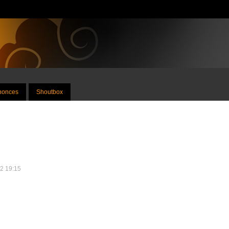
nnonces
Shoutbox
12 19:15