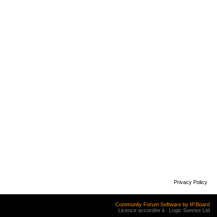
Privacy Policy
Community Forum Software by IP.Board
Licence accordée à : Logic Sunrise Ltd