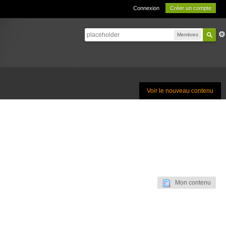
Connexion
Créer un compte
Membres
Voir le nouveau contenu
Mon contenu