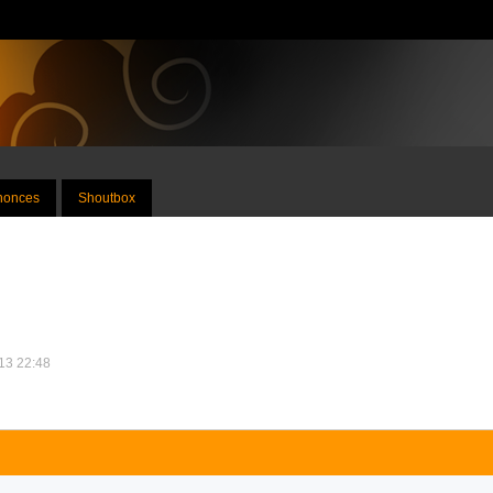
nnonces
Shoutbox
013 22:48