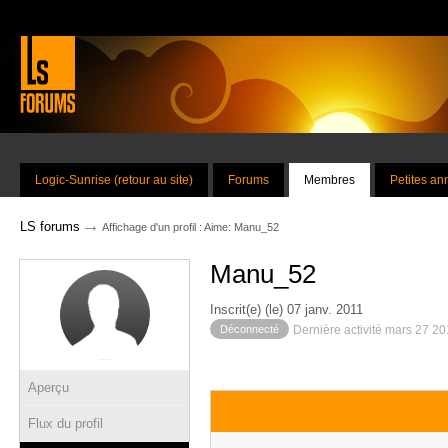
Logic-Sunrise (retour au site)
Forums
Membres
Petites a
→
LS forums
Affichage d'un profil : Aime: Manu_52
Manu_52
Inscrit(e) (le) 07 janv. 2011
Déconnecté
Dernière activité mars 27 2
Aperçu
Flux du profil