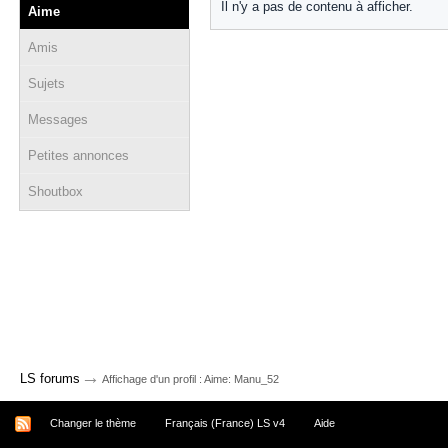
Il n'y a pas de contenu à afficher.
Aime
Amis
Sujets
Messages
Petites annonces
Shoutbox
→
LS forums
Affichage d'un profil : Aime: Manu_52
Changer le thème
Français (France) LS v4
Aide