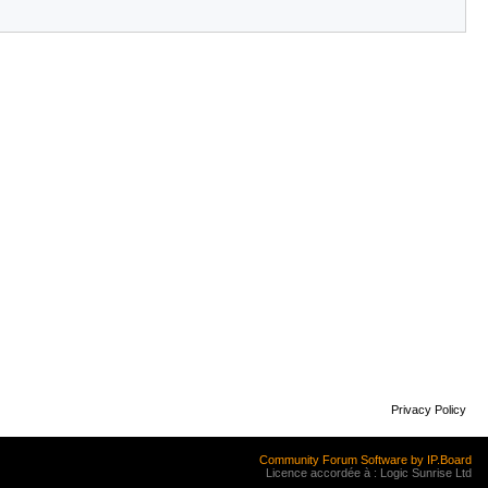
Privacy Policy
Community Forum Software by IP.Board
Licence accordée à : Logic Sunrise Ltd