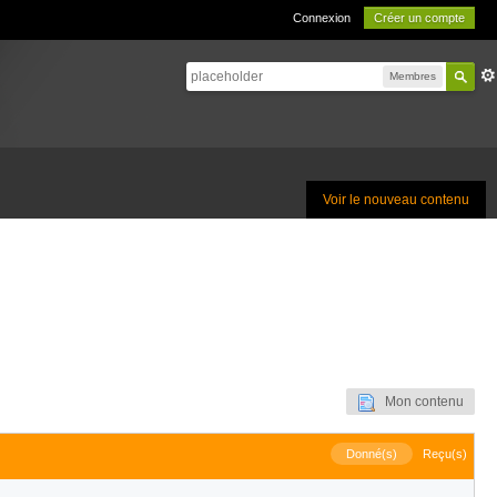
Connexion
Créer un compte
Membres
Voir le nouveau contenu
Mon contenu
Donné(s)
Reçu(s)