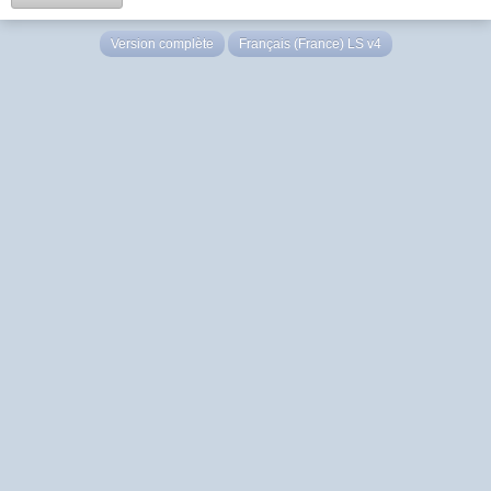
Version complète
Français (France) LS v4