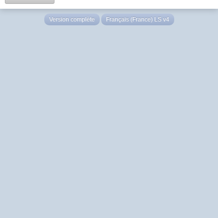
Version complète
Français (France) LS v4