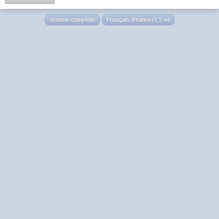
Version complète
Français (France) LS v4