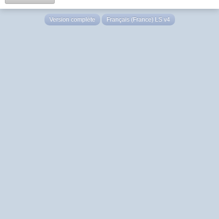
Version complète
Français (France) LS v4