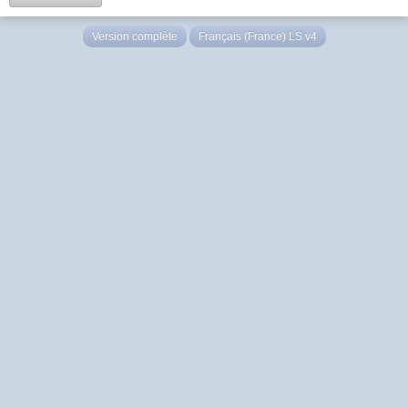
Version complète
Français (France) LS v4