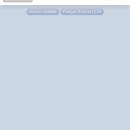
Version complète
Français (France) LS v4