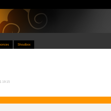
nnonces
Shoutbox
11 19:15