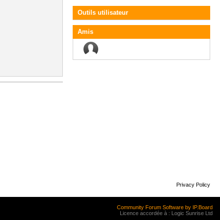
Outils utilisateur
Amis
Privacy Policy
Community Forum Software by IP.Board
Licence accordée à : Logic Sunrise Ltd