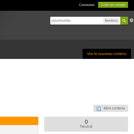
Connexion
Créer un compte
Membres
Voir le nouveau contenu
Mon contenu
0
Neutral