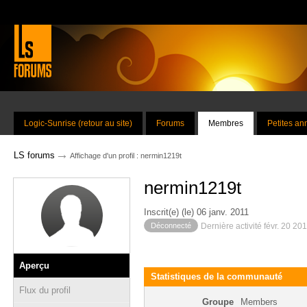
Logic-Sunrise (retour au site)
Forums
Membres
Petites a
→
LS forums
Affichage d'un profil : nermin1219t
nermin1219t
Inscrit(e) (le) 06 janv. 2011
Déconnecté
Dernière activité févr. 20 20
Aperçu
Statistiques de la communauté
Flux du profil
Groupe
Members