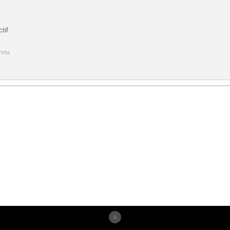
tif
onnu