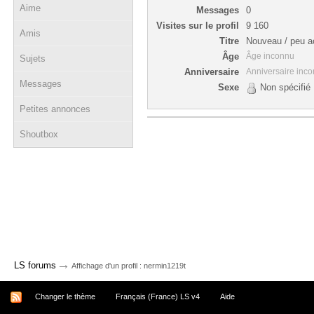
Aime
Messages
0
Visites sur le profil
9 160
Amis
Titre
Nouveau / peu ac
Âge
Âge inconnu
Sujets
Anniversaire
Anniversaire inc
Messages
Sexe
Non spécifié
Petites annonces
Shoutbox
→
LS forums
Affichage d'un profil : nermin1219t
Changer le thème
Français (France) LS v4
Aide