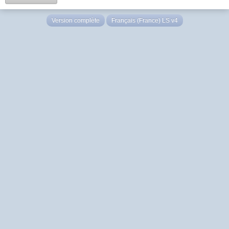
Version complète
Français (France) LS v4