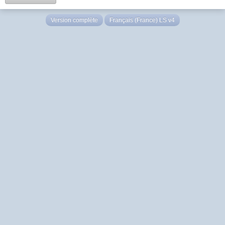
Version complète
Français (France) LS v4