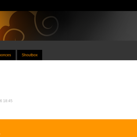
nnonces
Shoutbox
16 18:45
y