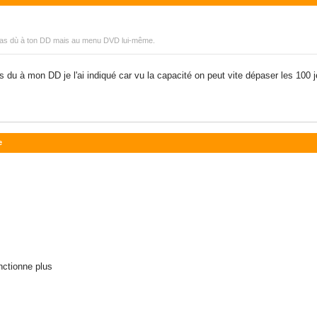
 pas dù à ton DD mais au menu DVD lui-même.
as du à mon DD je l'ai indiqué car vu la capacité on peut vite dépaser les 100 
e
nctionne plus