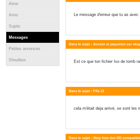
Aime
19 mars 2013 - 19:05
Le message d'erreur que tu as avec a
Amis
Sujets
Messages
Dans le sujet : dossier et jaquettes sur xke
Petites annonces
19 mars 2013 - 15:21
Shoutbox
Est ce que ton fichier Iso de tomb rai
Dans le sujet : Fifa 13
15 mars 2013 - 16:30
cela m'était deja arrivé, se sont les
Dans le sujet : Xkey liste des DD compatibl