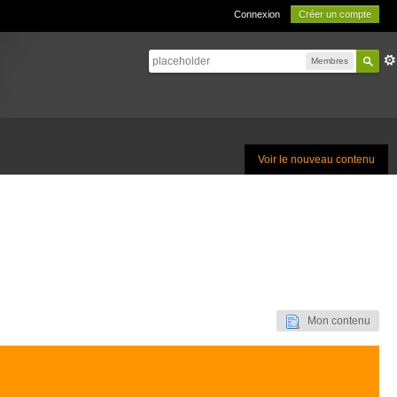
Connexion
Créer un compte
Membres
Voir le nouveau contenu
Mon contenu