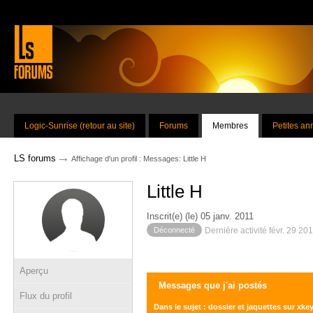
Logic-Sunrise (retour au site)
Forums
Membres
Petites a
→
LS forums
Affichage d'un profil : Messages: Little H
Little H
Inscrit(e) (le) 05 janv. 2011
Déconnecté
Dernière activité févr. 29 20
Aperçu
Messages que j'ai postés
Flux du profil
Dans le sujet : dossier et jaquettes sur xke