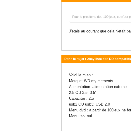
15 mars 2013 - 16:27
Pour le problème des 100 jeux, ce n'est
J'étais au courant que cela n'etait p
Dans le sujet : Xkey liste des DD compatibl
15 mars 2013 - 13:34
Voici le mien :
Marque: WD my elements
Alimentation: alimentation externe
2.5 OU 3.5: 3.5"
Capaciter : 2to
usb2 OU usb3: USB 2.0
Menu dvd : a partir de 100jeux ne fo
Menu iso: oui