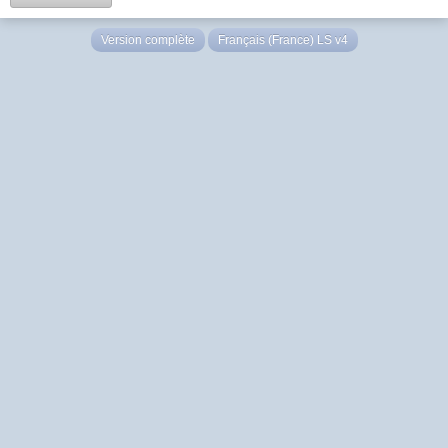
Version complète
Français (France) LS v4