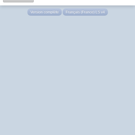
Version complète
Français (France) LS v4