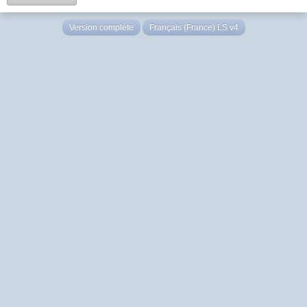
Version complète
Français (France) LS v4