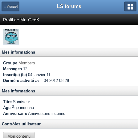
LS forums
← Accueil
Profil de Mr_GeeK
Mes informations
Groupe
Members
Messages
12
Inscrit(e) (le)
04-janvier 11
Dernière activité
avril 04 2012 08:29
Mes informations
Titre
Sunriseur
Âge
Âge inconnu
Anniversaire
Anniversaire inconnu
Contrôles utilisateur
Mon contenu