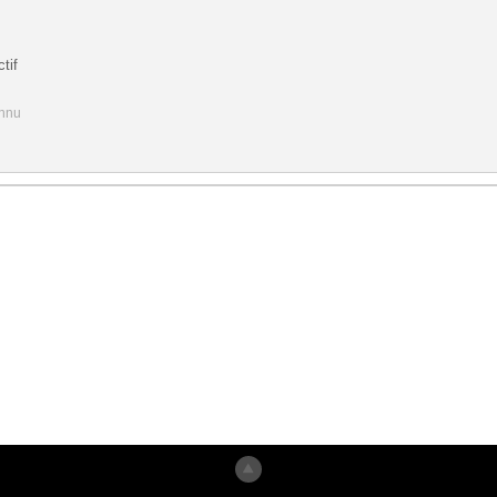
tif
onnu