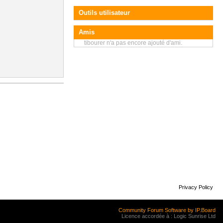
Outils utilisateur
Amis
tibourer n'a pas encore ajouté d'ami.
Privacy Policy
Community Forum Software by IP.Board
Licence accordée à : Logic Sunrise Ltd