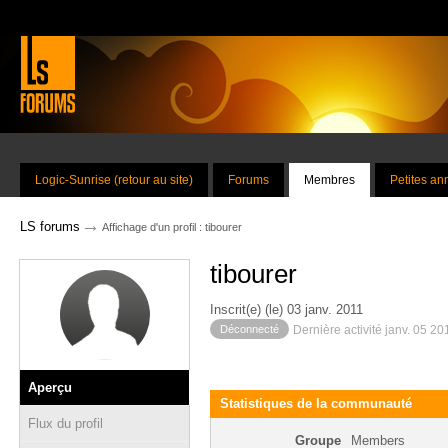
Logic-Sunrise (retour au site)
Forums
Membres
Petites a
→
LS forums
Affichage d'un profil : tibourer
tibourer
Inscrit(e) (le) 03 janv. 2011
Déconnecté
Dernière activité janv. 05 2
Aperçu
Statistiques de la communauté
Flux du profil
Groupe
Members