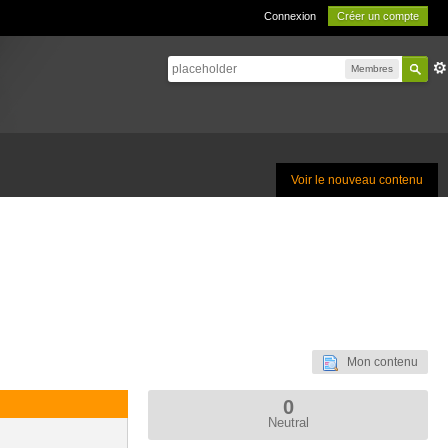
Connexion
Créer un compte
Membres
Voir le nouveau contenu
Mon contenu
0
Neutral