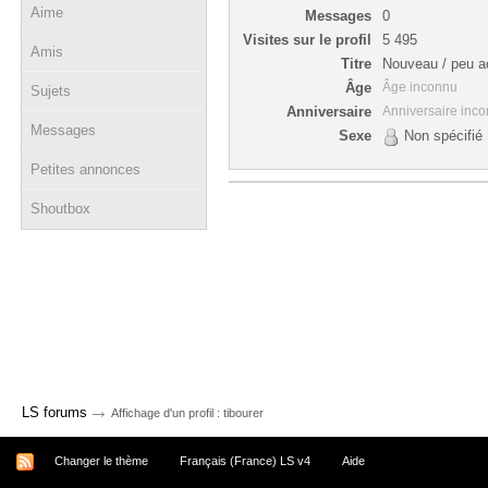
Aime
Messages
0
Visites sur le profil
5 495
Amis
Titre
Nouveau / peu ac
Âge
Âge inconnu
Sujets
Anniversaire
Anniversaire inc
Messages
Sexe
Non spécifié
Petites annonces
Shoutbox
→
LS forums
Affichage d'un profil : tibourer
Changer le thème
Français (France) LS v4
Aide