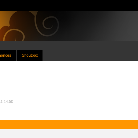
nnonces
Shoutbox
011 14:50