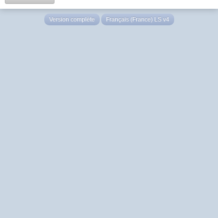
Version complète
Français (France) LS v4