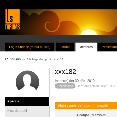
Logic-Sunrise (retour au site)
Forums
Membres
Petites a
→
LS forums
Affichage d'un profil : xxx182
xxx182
Inscrit(e) (le) 30 déc. 2010
Déconnecté
Dernière activité sept. 10 2
Aperçu
Statistiques de la communauté
Flux du profil
Groupe
Members