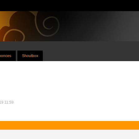
nnonces
Shoutbox
019 11:59