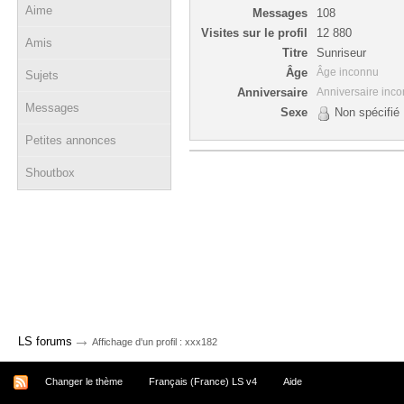
Aime
Messages
108
Visites sur le profil
12 880
Amis
Titre
Sunriseur
Âge
Âge inconnu
Sujets
Anniversaire
Anniversaire inc
Messages
Sexe
Non spécifié
Petites annonces
Shoutbox
→
LS forums
Affichage d'un profil : xxx182
Changer le thème
Français (France) LS v4
Aide