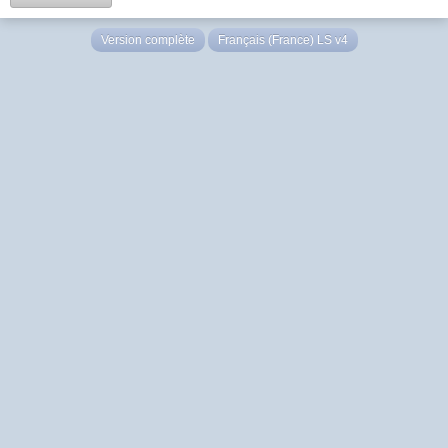
Version complète
Français (France) LS v4