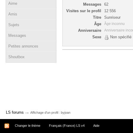
Aime
Messages
62
Visites sur le profil
12 556
Amis
Titre
Sunriseur
Âge
Âge inconnu
Sujets
Anniversaire
Anniversaire inc
Messages
Sexe
Non spécifié
Petites annonces
Shoutbox
→
LS forums
Affichage d'un profil : byjoan
Changer le thème
Français (France) LS v4
Aide