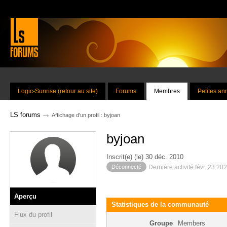
Logic-Sunrise (retour au site)
Forums
Membres
Petites a
→
LS forums
Affichage d'un profil : byjoan
byjoan
Inscrit(e) (le) 30 déc. 2010
Déconnecté
Dernière activité févr. 23 20
Aperçu
Statistiques de la communauté
Flux du profil
Groupe
Members