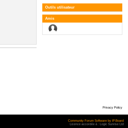
Outils utilisateur
Amis
Privacy Policy
Community Forum Software by IP.Board
Licence accordée à : Logic Sunrise Ltd