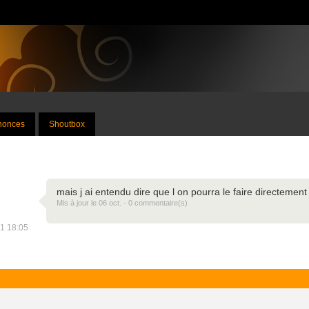
nnonces
Shoutbox
mais j ai entendu dire que l on pourra le faire directemen
Mis à jour le 06 oct. · 0 commentaire(s)
21 18:05