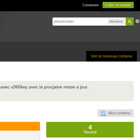
Connexion
Créer un compte
Membres
Voir le nouveau contenu
t avec x360key avec la procjaine misse a jour.
Mon contenu
4
Neutral