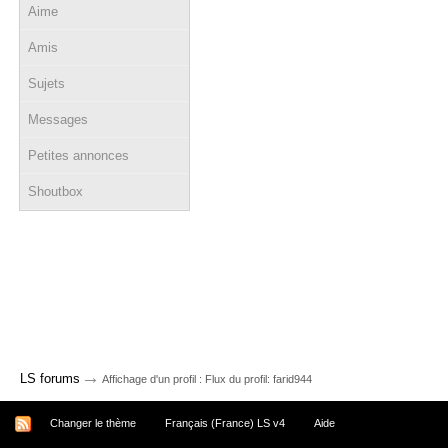
Aime
Amis
Sujets
Messages
Petites annonces
Shoutbox
→
LS forums
Affichage d'un profil : Flux du profil: farid944
Changer le thème
Français (France) LS v4
Aide