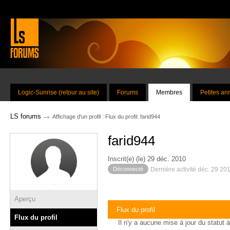
Logic-Sunrise (retour au site)
Forums
Membres
Petites a
→
LS forums
Affichage d'un profil : Flux du profil: farid944
farid944
Inscrit(e) (le) 29 déc. 2010
Déconnecté
Dernière activité déc. 29 20
Aperçu
Flux du profil
Flux du profil
Il n'y a aucune mise à jour du statut à