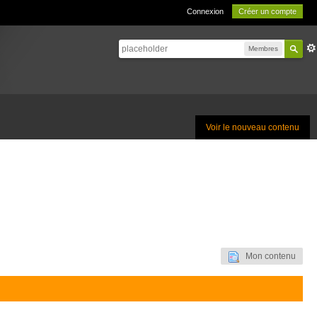
Connexion
Créer un compte
Membres
Voir le nouveau contenu
Mon contenu