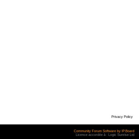
Privacy Policy
Community Forum Software by IP.Board
Licence accordée à : Logic Sunrise Ltd