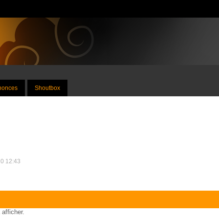
nnonces
Shoutbox
10 12:43
 afficher.