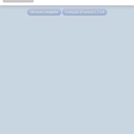
Version complète
Français (France) LS v4