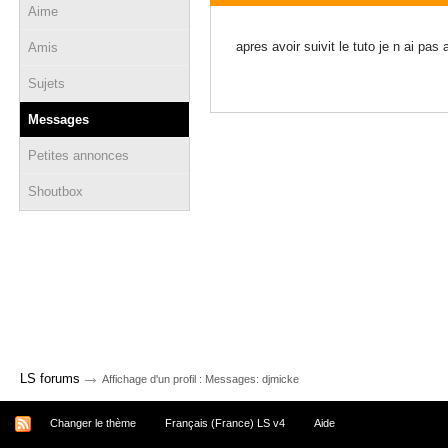
Aime
11 janvier 2011 - 09:54
apres avoir suivit le tuto je n ai pas
Amis
Sujets
Messages
Petites annonces
Shoutbox
→
LS forums
Affichage d'un profil : Messages: djmicke
Changer le thème
Français (France) LS v4
Aide