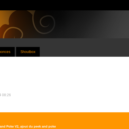
nnonces
Shoutbox
14 08:26
 and Poke V2, ajout du peek and poke