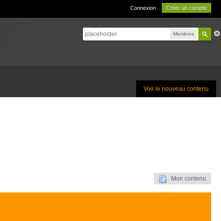
Connexion
Créer un compte
Membres
Voir le nouveau contenu
Mon contenu