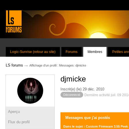
Logic-Sunrise (retour au site)
Forums
Membres
Petites a
→
LS forums
Affichage d'un profil : Messages: djmicke
djmicke
Inscrit(e) (le) 29 déc. 2010
Déconnecté
Dernière activité juil. 09 20
Aperçu
Messages que j'ai postés
Flux du profil
Dans le sujet : Custom Firmware 3.55 Peek