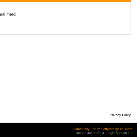
rmal merci
Privacy Policy
Community Forum Software by IP.Board
Licence accordée à : Logic Sunrise Ltd