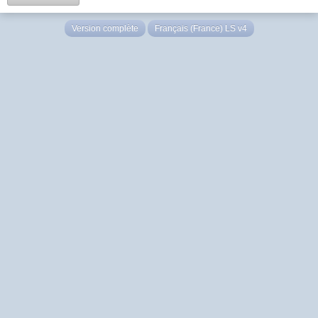
Version complète
Français (France) LS v4