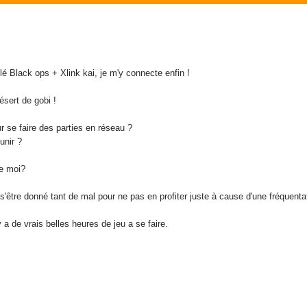
lé Black ops + Xlink kai, je m'y connecte enfin !
ésert de gobi !
 se faire des parties en réseau ?
unir ?
e moi?
'être donné tant de mal pour ne pas en profiter juste à cause d'une fréquent
 a de vrais belles heures de jeu a se faire.