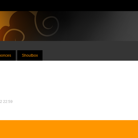
nnonces
Shoutbox
12 22:59