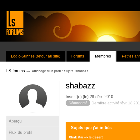
Logic-Sunrise (retour au site)
Forums
Membres
Petites a
→
LS forums
Affichage d'un profil : Sujets: shabazz
shabazz
Inscrit(e) (le) 28 déc. 2010
Déconnecté
Dernière activité févr. 18 20
Aperçu
Sujets que j'ai initiés
Flux du profil
Xlink Kai => le désert