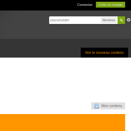
Connexion
Créer un compte
Membres
Voir le nouveau contenu
Mon contenu