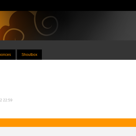
nnonces
Shoutbox
12 22:59