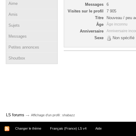
Aime
Messages
6
Visites sur le profil
7 905
Amis
Titre
Nouveau / peu ac
Âge
Âge inconnu
Sujets
Anniversaire
Anniversaire inc
Messages
Sexe
Non spécifié
Petites annonces
Shoutbox
→
LS forums
Affichage d'un profil : shabazz
Changer le thème
Français (France) LS v4
Aide