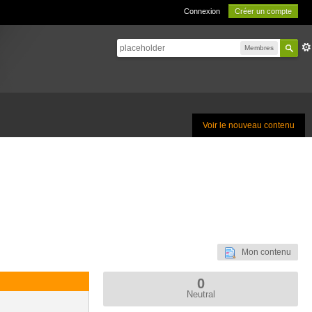
Connexion
Créer un compte
Membres
Voir le nouveau contenu
Mon contenu
0
Neutral