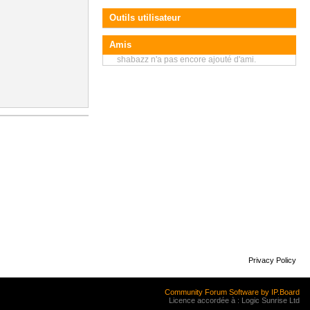
Outils utilisateur
Amis
shabazz n'a pas encore ajouté d'ami.
Privacy Policy
Community Forum Software by IP.Board
Licence accordée à : Logic Sunrise Ltd