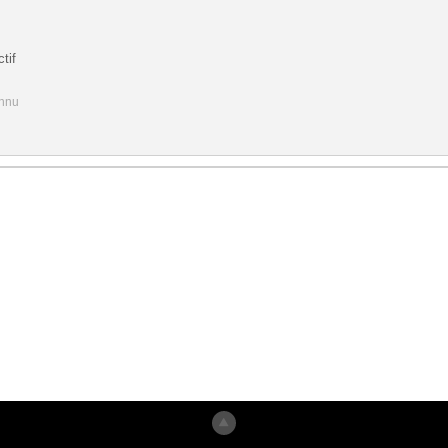
tif
onnu