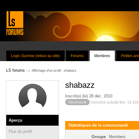
Logic-Sunrise (retour au site)
Forums
Membres
Petites a
→
LS forums
Affichage d'un profil : shabazz
shabazz
Inscrit(e) (le) 28 déc. 2010
Déconnecté
Dernière activité févr. 18 20
Aperçu
Statistiques de la communauté
Flux du profil
Groupe
Members