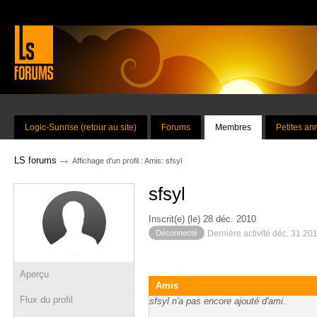
Logic-Sunrise (retour au site)
Forums
Membres
Petites a
→
LS forums
Affichage d'un profil : Amis: sfsyl
sfsyl
Inscrit(e) (le) 28 déc. 2010
Déconnecté
Dernière activité déc. 31 20
Aperçu
Amis
Flux du profil
sfsyl n'a pas encore ajouté d'ami.