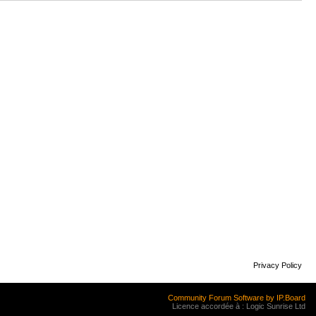
Privacy Policy
Community Forum Software by IP.Board
Licence accordée à : Logic Sunrise Ltd