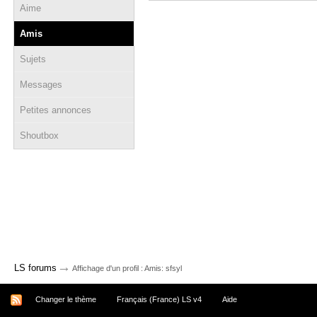
Aime
Amis
Sujets
Messages
Petites annonces
Shoutbox
→
LS forums
Affichage d'un profil : Amis: sfsyl
Changer le thème
Français (France) LS v4
Aide