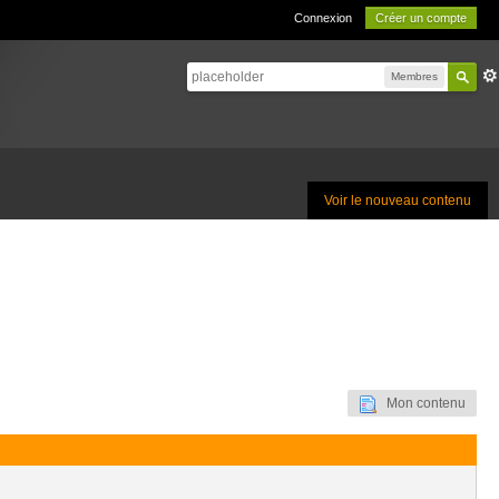
Connexion
Créer un compte
Membres
Voir le nouveau contenu
Mon contenu