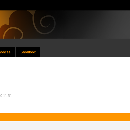
nnonces
Shoutbox
10 11:51