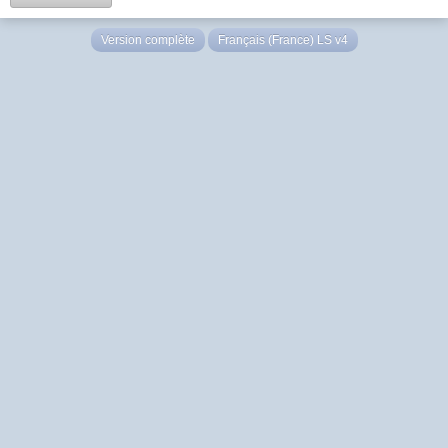
Version complète
Français (France) LS v4