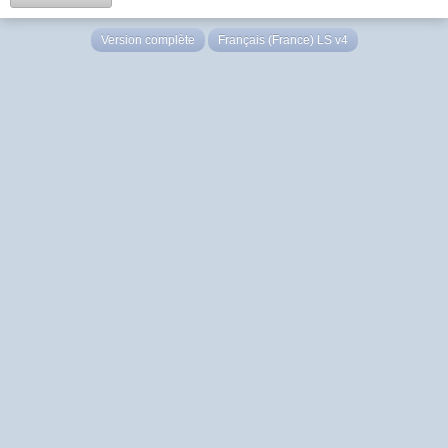
Version complète
Français (France) LS v4