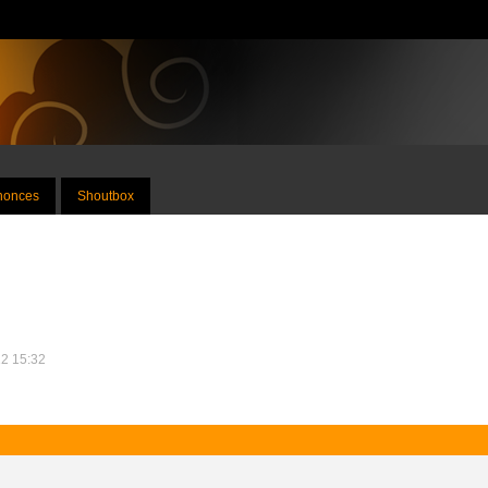
nnonces
Shoutbox
12 15:32