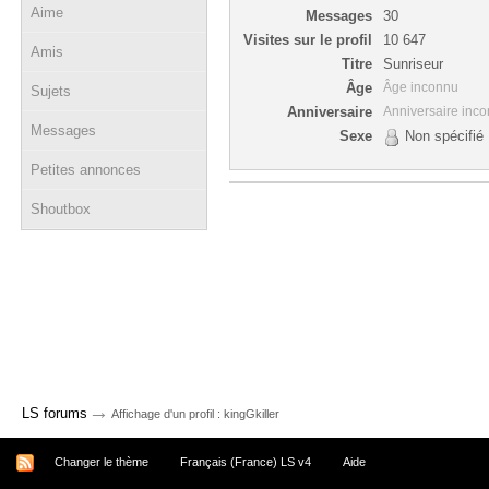
Aime
Messages
30
Visites sur le profil
10 647
Amis
Titre
Sunriseur
Âge
Âge inconnu
Sujets
Anniversaire
Anniversaire inc
Messages
Sexe
Non spécifié
Petites annonces
Shoutbox
→
LS forums
Affichage d'un profil : kingGkiller
Changer le thème
Français (France) LS v4
Aide