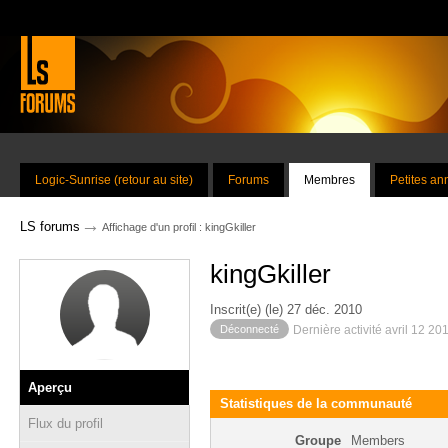
Logic-Sunrise (retour au site)
Forums
Membres
Petites a
→
LS forums
Affichage d'un profil : kingGkiller
kingGkiller
Inscrit(e) (le) 27 déc. 2010
Déconnecté
Dernière activité avril 12 20
Aperçu
Statistiques de la communauté
Flux du profil
Groupe
Members