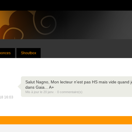
nnonces
Shoutbox
Salut Nagno, Mon lecteur n'est pas HS mais vide quand je 
dans Gaia... A+
Mis à jour le 20 janv. · 0 commentaire(s)
018 16:03