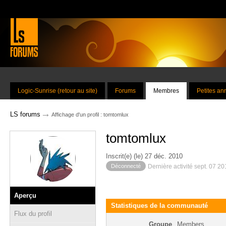
Logic-Sunrise (retour au site)
Forums
Membres
Petites a
→
LS forums
Affichage d'un profil : tomtomlux
tomtomlux
Inscrit(e) (le) 27 déc. 2010
Déconnecté
Dernière activité sept. 07 2
Aperçu
Statistiques de la communauté
Flux du profil
Groupe
Members