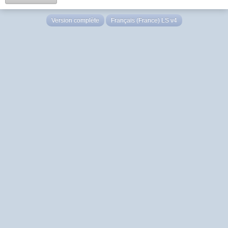
Version complète
Français (France) LS v4