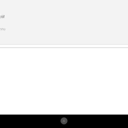
tif
onnu