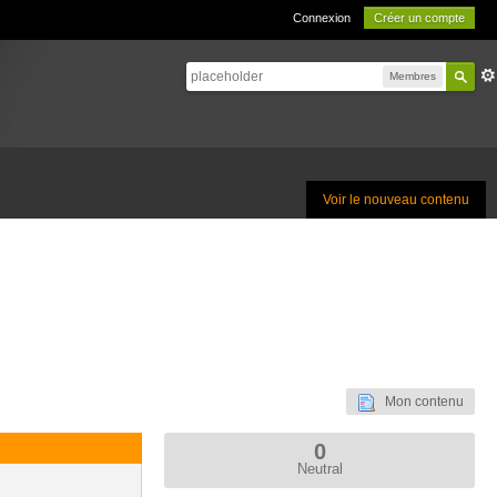
Connexion
Créer un compte
Membres
Voir le nouveau contenu
Mon contenu
0
Neutral