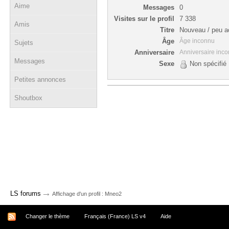
Aime
Messages
0
Visites sur le profil
7 338
Amis
Titre
Nouveau / peu ac
Âge
Âge inconnu
Sujets
Anniversaire
Anniversaire inc
Messages
Sexe
Non spécifié
Petites annonces
Shoutbox
→
LS forums
Affichage d'un profil : Mneo2
Changer le thème
Français (France) LS v4
Aide