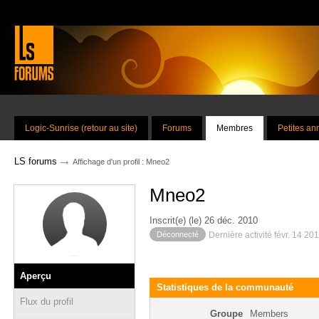
Logic-Sunrise (retour au site)
Forums
Membres
Petites a
→
LS forums
Affichage d'un profil : Mneo2
Mneo2
Inscrit(e) (le) 26 déc. 2010
Déconnecté
Dernière activité févr. 14 20
Aperçu
Statistiques de la communauté
Flux du profil
Groupe
Members