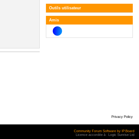
Outils utilisateur
Amis
Privacy Policy
Community Forum Software by IP.Board
Licence accordée à : Logic Sunrise Ltd