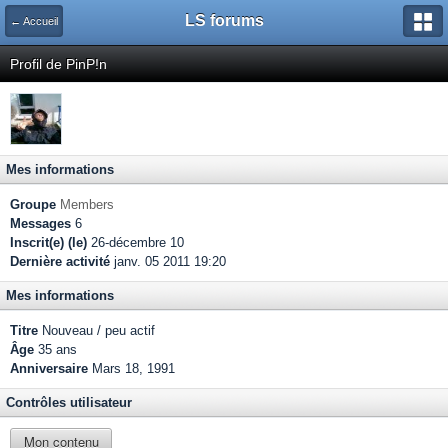
LS forums
← Accueil
Profil de PinP!n
Mes informations
Groupe
Members
Messages
6
Inscrit(e) (le)
26-décembre 10
Dernière activité
janv. 05 2011 19:20
Mes informations
Titre
Nouveau / peu actif
Âge
35 ans
Anniversaire
Mars 18, 1991
Contrôles utilisateur
Mon contenu