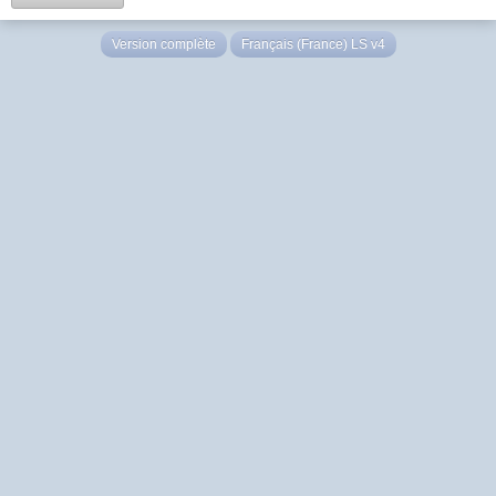
Version complète
Français (France) LS v4