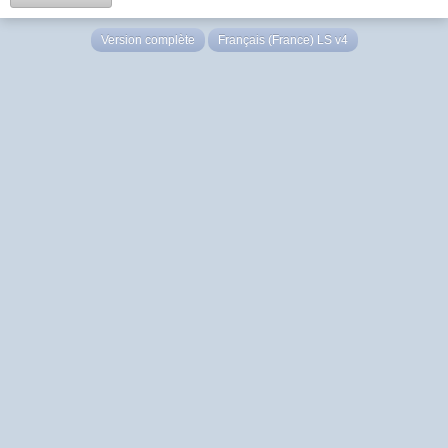
Version complète
Français (France) LS v4