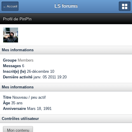
LS forums
← Accueil
Profil de PinP!n
Mes informations
Groupe
Members
Messages
6
Inscrit(e) (le)
26-décembre 10
Dernière activité
janv. 05 2011 19:20
Mes informations
Titre
Nouveau / peu actif
Âge
35 ans
Anniversaire
Mars 18, 1991
Contrôles utilisateur
Mon contenu