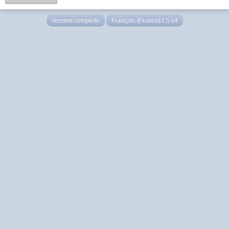
Version complète
Français (France) LS v4