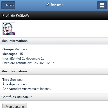
LS forums
← Accueil
Profil de KoSLoW
Mes informations
Groupe
Members
Messages
115
Inscrit(e) (le)
20-décembre 10
Dernière activité
avril 26 2026 12:37
Mes informations
Titre
Sunriseur
Âge
Âge inconnu
Anniversaire
Anniversaire inconnu
Contrôles utilisateur
Mon contenu