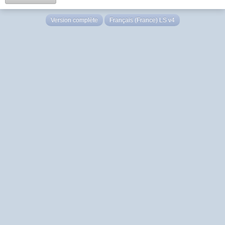
Version complète
Français (France) LS v4