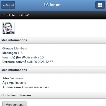
LS forums
← Accueil
Profil de KoSLoW
Mes informations
Groupe
Members
Messages
115
Inscrit(e) (le)
20-décembre 10
Dernière activité
avril 26 2026 12:37
Mes informations
Titre
Sunriseur
Âge
Âge inconnu
Anniversaire
Anniversaire inconnu
Contrôles utilisateur
Mon contenu