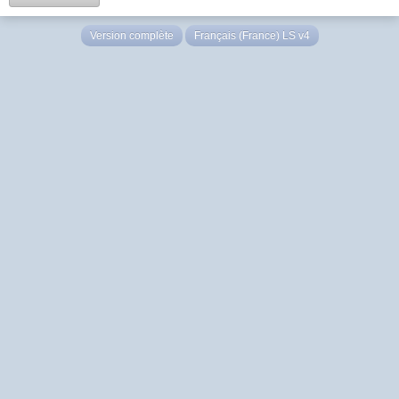
Version complète
Français (France) LS v4