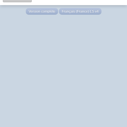
Version complète
Français (France) LS v4