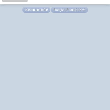
Version complète
Français (France) LS v4