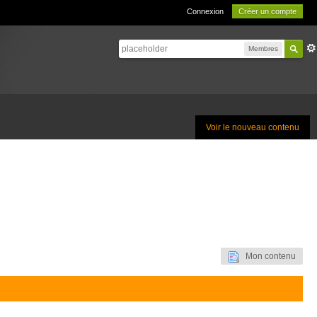
Connexion
Créer un compte
Membres
Voir le nouveau contenu
Mon contenu