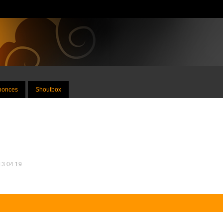
nnonces
Shoutbox
013 04:19