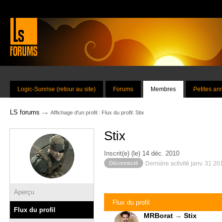
Logic-Sunrise (retour au site)
Forums
Membres
Petites a
→
LS forums
Affichage d'un profil : Flux du profil: Stix
Stix
Inscrit(e) (le) 14 déc. 2010
Déconnecté
Dernière activité janv. 31 2
Aperçu
Flux du profil
Flux du profil
MRBorat
→
Stix