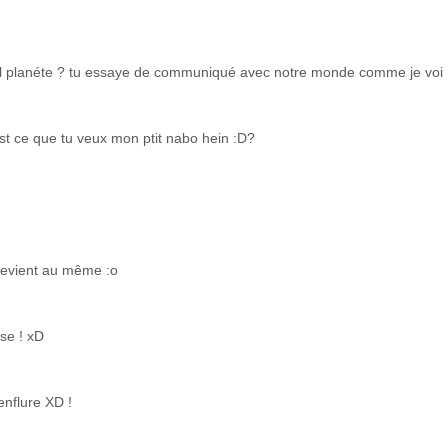
uel planéte ? tu essaye de communiqué avec notre monde comme je voi
est ce que tu veux mon ptit nabo hein :D?
 revient au même :o
se ! xD
enflure XD !