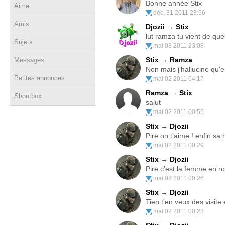
Bonne année Stix
Aime
déc. 31 2011 23:56
Amis
Djozii
→
Stix
lut ramza tu vient de q
Sujets
mai 03 2011 23:08
Stix
→
Ramza
Messages
Non mais j'hallucine qu'
Petites annonces
mai 02 2011 04:17
Ramza
→
Stix
Shoutbox
salut
mai 02 2011 00:55
Stix
→
Djozii
Pire on t'aime ! enfin sa
mai 02 2011 00:29
Stix
→
Djozii
Pire c'est la femme en ro
mai 02 2011 00:26
Stix
→
Djozii
Tien t'en veux des visite 
mai 02 2011 00:23