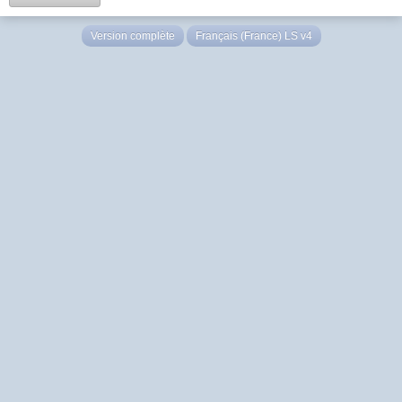
Version complète
Français (France) LS v4